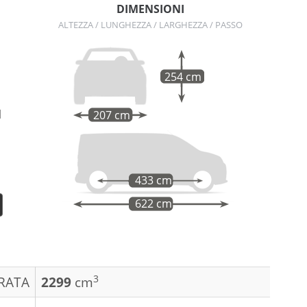
DIMENSIONI
ALTEZZA / LUNGHEZZA / LARGHEZZA / PASSO
254 cm
l
207 cm
o
433 cm
622 cm
3
DRATA
2299
cm