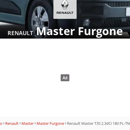
Master Furgone
RENAULT
no
Renault
Master
Master Furgone
Renault Master T35 2.3dCi 180 PL-TM