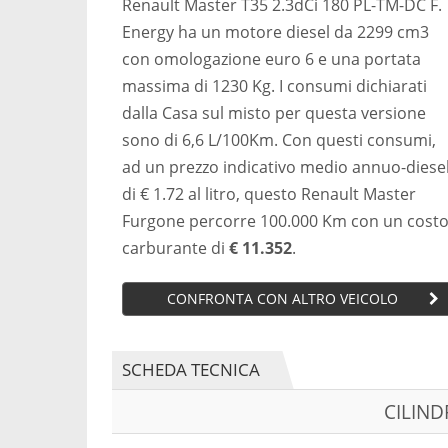
Renault Master T35 2.3dCi 180 PL-TM-DC F.
Energy ha un motore diesel da 2299 cm3
con omologazione euro 6 e una portata
massima di 1230 Kg. I consumi dichiarati
dalla Casa sul misto per questa versione
sono di 6,6 L/100Km. Con questi consumi,
ad un prezzo indicativo medio annuo-diese
di € 1.72 al litro, questo Renault Master
Furgone percorre 100.000 Km con un cost
carburante di
€ 11.352
.
CONFRONTA CON ALTRO VEICOLO
SCHEDA TECNICA
CILIN