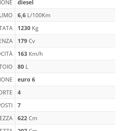
IONE
diesel
SUMO
6,6
L/100Km
TATA
1230
Kg
ENZA
179
Cv
CITÀ
163
Km/h
TOIO
80
L
IONE
euro 6
ORTE
4
POSTI
7
EZZA
622
Cm
EZZA
207
Cm