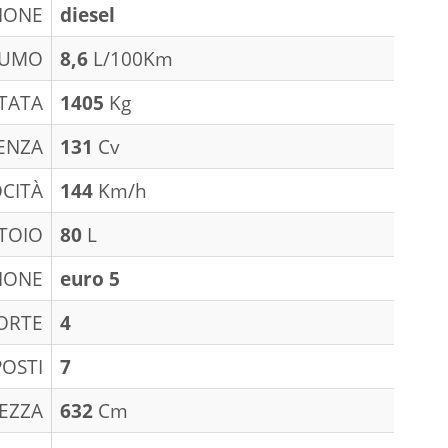
IONE
diesel
SUMO
8,6
L/100Km
TATA
1405
Kg
ENZA
131
Cv
CITÀ
144
Km/h
TOIO
80
L
IONE
euro 5
ORTE
4
POSTI
7
EZZA
632
Cm