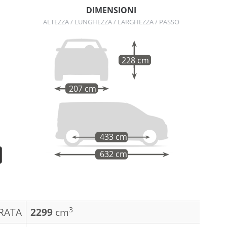
DIMENSIONI
ALTEZZA / LUNGHEZZA / LARGHEZZA / PASSO
228 cm
207 cm
433 cm
632 cm
3
DRATA
2299
cm