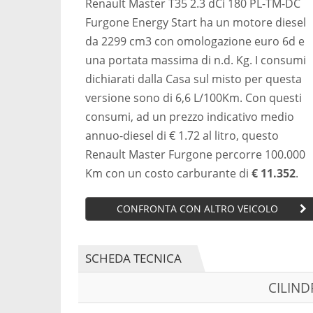
Renault Master T35 2.3 dCi 180 PL-TM-DC
Furgone Energy Start ha un motore diesel
da 2299 cm3 con omologazione euro 6d e
una portata massima di n.d. Kg. I consumi
dichiarati dalla Casa sul misto per questa
versione sono di 6,6 L/100Km. Con questi
consumi, ad un prezzo indicativo medio
annuo-diesel di € 1.72 al litro, questo
Renault Master Furgone percorre 100.000
Km con un costo carburante di
€ 11.352
.
CONFRONTA CON ALTRO VEICOLO
SCHEDA TECNICA
CILIN