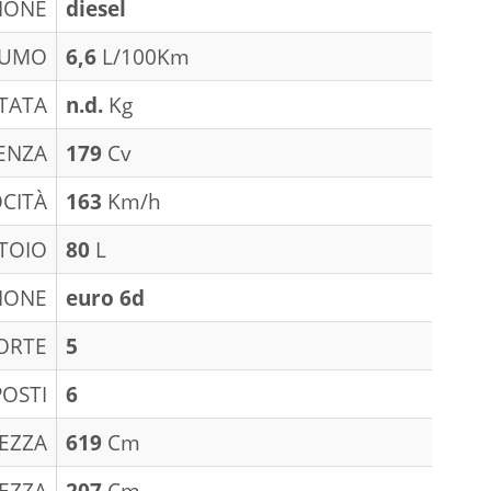
IONE
diesel
SUMO
6,6
L/100Km
TATA
n.d.
Kg
ENZA
179
Cv
CITÀ
163
Km/h
TOIO
80
L
IONE
euro 6d
ORTE
5
POSTI
6
EZZA
619
Cm
EZZA
207
Cm