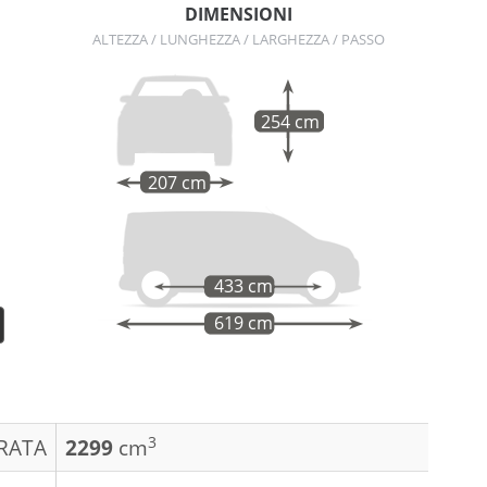
DIMENSIONI
ALTEZZA / LUNGHEZZA / LARGHEZZA / PASSO
254 cm
207 cm
433 cm
619 cm
3
DRATA
2299
cm