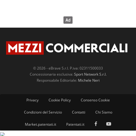
© 2026 - eBrave S.r.l. P.iva: 02311500033
Concessionaria esclusiva:
Sport Network S.r.l.
Responsabile Editoriale:
Michele Neri
Privacy
Cookie Policy
Consenso Cookie
Condizioni del Servizio
Contatti
Chi Siamo
Market.patentati.it
Patentati.it