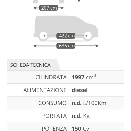
207 cm
422 cm
636 cm
SCHEDA TECNICA
3
CILINDRATA
1997
cm
ALIMENTAZIONE
diesel
CONSUMO
n.d.
L/100Km
PORTATA
n.d.
Kg
POTENZA
150
Cv