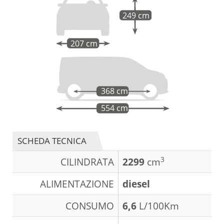
249 cm
207 cm
368 cm
554 cm
SCHEDA TECNICA
3
CILINDRATA
2299
cm
ALIMENTAZIONE
diesel
CONSUMO
6,6
L/100Km