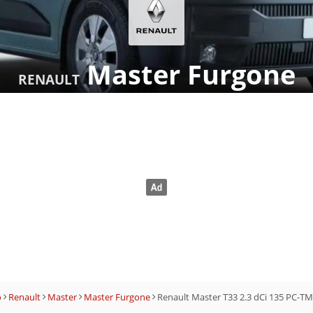
Master Furgone
RENAULT
o
Renault
Master
Master Furgone
Renault Master T33 2.3 dCi 135 PC-TM