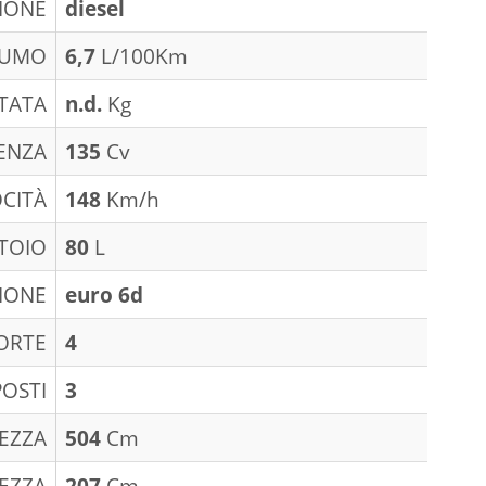
IONE
diesel
SUMO
6,7
L/100Km
TATA
n.d.
Kg
ENZA
135
Cv
CITÀ
148
Km/h
TOIO
80
L
IONE
euro 6d
ORTE
4
POSTI
3
EZZA
504
Cm
EZZA
207
Cm