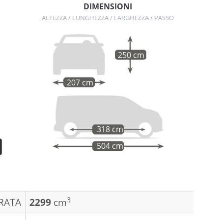
DIMENSIONI
ALTEZZA / LUNGHEZZA / LARGHEZZA / PASSO
250 cm
207 cm
318 cm
504 cm
3
DRATA
2299
cm