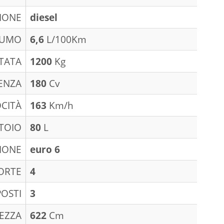
IONE
diesel
SUMO
6,6
L/100Km
TATA
1200
Kg
ENZA
180
Cv
CITÀ
163
Km/h
TOIO
80
L
IONE
euro 6
ORTE
4
POSTI
3
EZZA
622
Cm