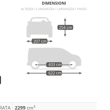
DIMENSIONI
ALTEZZA / LUNGHEZZA / LARGHEZZA / PASSO
254 cm
207 cm
433 cm
622 cm
3
DRATA
2299
cm