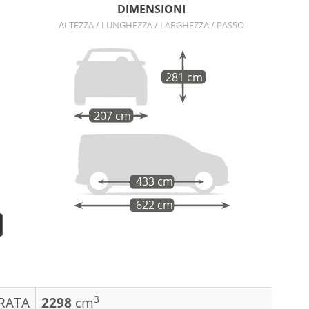
DIMENSIONI
ALTEZZA / LUNGHEZZA / LARGHEZZA / PASSO
281 cm
207 cm
433 cm
622 cm
3
DRATA
2298
cm