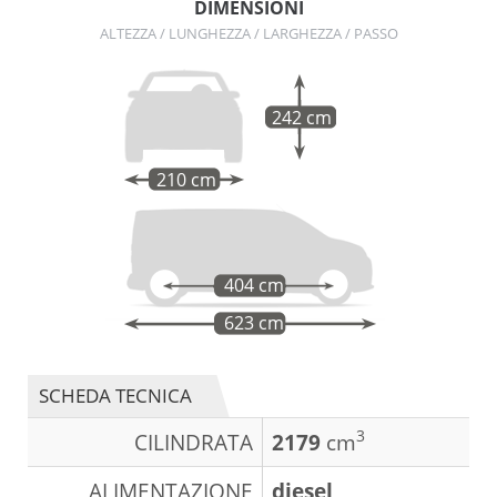
DIMENSIONI
ALTEZZA / LUNGHEZZA / LARGHEZZA / PASSO
242 cm
210 cm
404 cm
623 cm
SCHEDA TECNICA
3
CILINDRATA
2179
cm
ALIMENTAZIONE
diesel