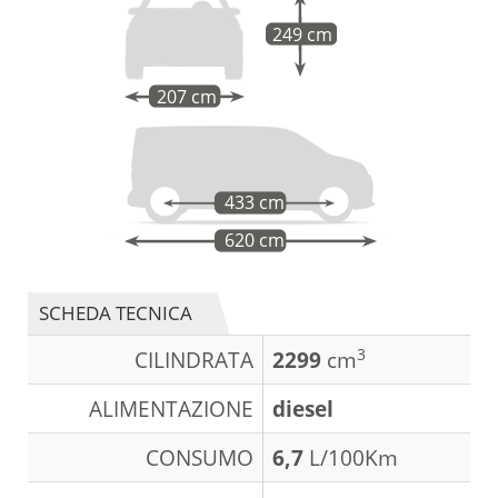
249 cm
207 cm
433 cm
620 cm
SCHEDA TECNICA
3
CILINDRATA
2299
cm
ALIMENTAZIONE
diesel
CONSUMO
6,7
L/100Km