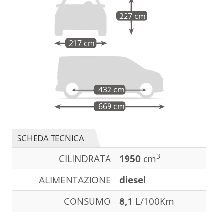
227 cm
217 cm
432 cm
669 cm
SCHEDA TECNICA
3
CILINDRATA
1950
cm
ALIMENTAZIONE
diesel
CONSUMO
8,1
L/100Km