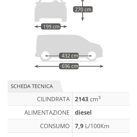
270 cm
199 cm
432 cm
696 cm
SCHEDA TECNICA
3
CILINDRATA
2143
cm
ALIMENTAZIONE
diesel
CONSUMO
7,9
L/100Km