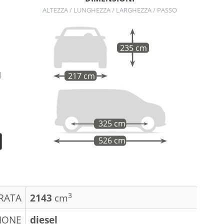
ALTEZZA / LUNGHEZZA / LARGHEZZA / PASSO
235 cm
l
217 cm
o
325 cm
526 cm
3
DRATA
2143
cm
IONE
diesel