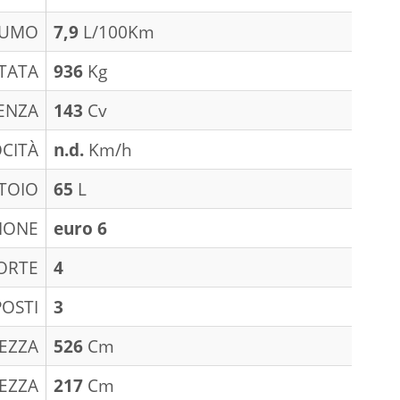
SUMO
7,9
L/100Km
TATA
936
Kg
ENZA
143
Cv
CITÀ
n.d.
Km/h
TOIO
65
L
IONE
euro 6
ORTE
4
POSTI
3
EZZA
526
Cm
EZZA
217
Cm