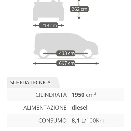
262 cm
218 cm
433 cm
697 cm
SCHEDA TECNICA
3
CILINDRATA
1950
cm
ALIMENTAZIONE
diesel
CONSUMO
8,1
L/100Km