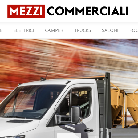
E
ELETTRICI
CAMPER
TRUCKS
SALONI
FO