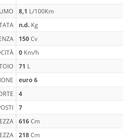
SUMO
8,1
L/100Km
TATA
n.d.
Kg
ENZA
150
Cv
CITÀ
0
Km/h
TOIO
71
L
IONE
euro 6
ORTE
4
POSTI
7
EZZA
616
Cm
EZZA
218
Cm