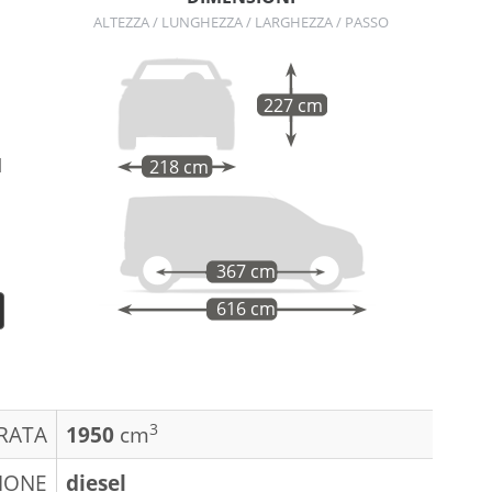
ALTEZZA / LUNGHEZZA / LARGHEZZA / PASSO
227 cm
l
218 cm
367 cm
616 cm
3
DRATA
1950
cm
IONE
diesel