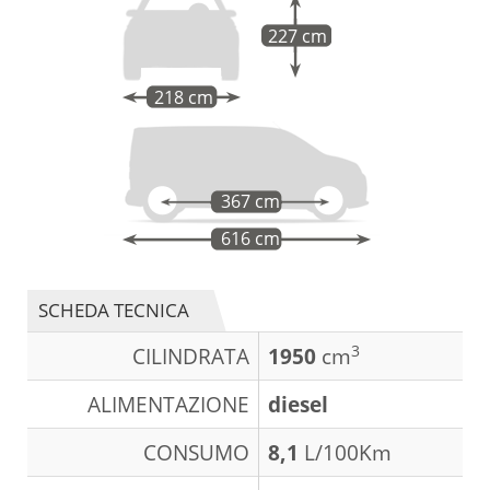
227 cm
218 cm
367 cm
616 cm
SCHEDA TECNICA
3
CILINDRATA
1950
cm
ALIMENTAZIONE
diesel
CONSUMO
8,1
L/100Km