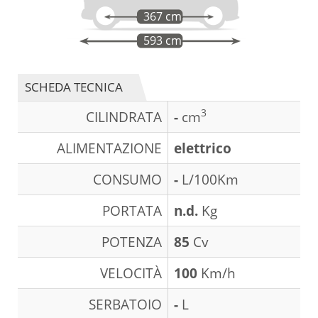
367 cm
593 cm
SCHEDA TECNICA
3
CILINDRATA
-
cm
ALIMENTAZIONE
elettrico
CONSUMO
-
L/100Km
PORTATA
n.d.
Kg
POTENZA
85
Cv
VELOCITÀ
100
Km/h
SERBATOIO
-
L