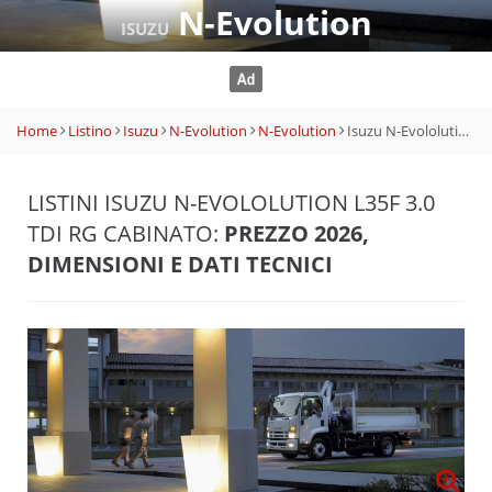
N-Evolution
ISUZU
Home
Listino
Isuzu
N-Evolution
N-Evolution
Isuzu N-Evololution L35F 3.0 TDI RG Cabinato
LISTINI ISUZU N-EVOLOLUTION L35F 3.0
TDI RG CABINATO:
PREZZO 2026,
DIMENSIONI E DATI TECNICI