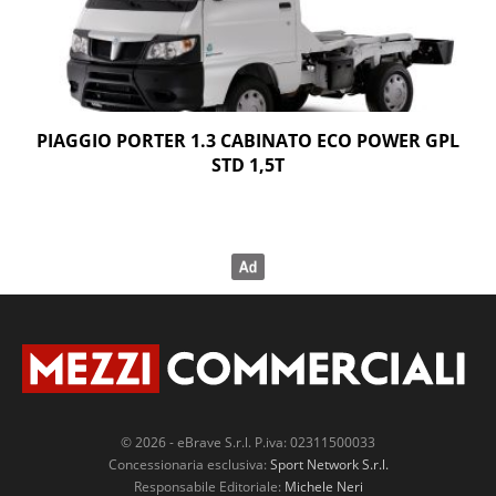
PIAGGIO PORTER 1.3 CABINATO ECO POWER GPL
STD 1,5T
© 2026 - eBrave S.r.l. P.iva: 02311500033
Concessionaria esclusiva:
Sport Network S.r.l.
Responsabile Editoriale:
Michele Neri