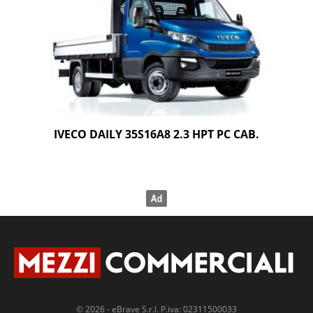
IVECO DAILY 35S16A8 2.3 HPT PC CAB.
© 2026 - eBrave S.r.l. P.iva: 02311500033