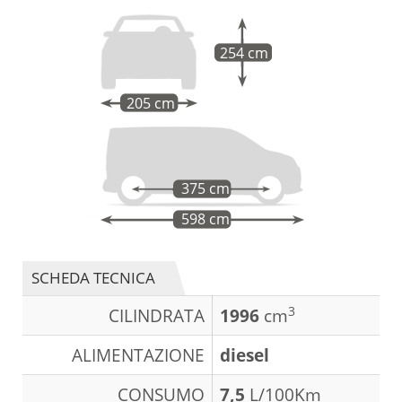
254 cm
205 cm
375 cm
598 cm
SCHEDA TECNICA
3
CILINDRATA
1996
cm
ALIMENTAZIONE
diesel
CONSUMO
7,5
L/100Km