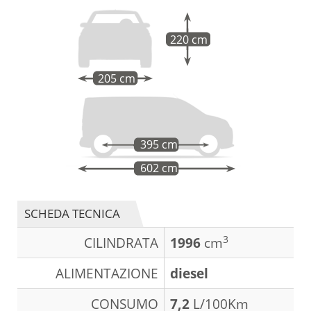
220 cm
205 cm
395 cm
602 cm
SCHEDA TECNICA
3
CILINDRATA
1996
cm
ALIMENTAZIONE
diesel
CONSUMO
7,2
L/100Km