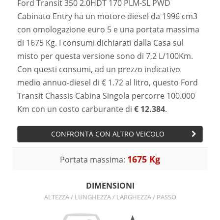
Ford Transit 350 2.0HDT 170 PLM-SL PWD
Cabinato Entry ha un motore diesel da 1996 cm3
con omologazione euro 5 e una portata massima
di 1675 Kg. I consumi dichiarati dalla Casa sul
misto per questa versione sono di 7,2 L/100Km.
Con questi consumi, ad un prezzo indicativo
medio annuo-diesel di € 1.72 al litro, questo Ford
Transit Chassis Cabina Singola percorre 100.000
Km con un costo carburante di
€ 12.384
.
CONFRONTA CON ALTRO VEICOLO
1675 Kg
Portata massima:
DIMENSIONI
ALTEZZA / LUNGHEZZA / LARGHEZZA / PASSO