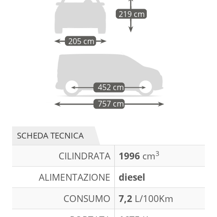
219 cm
205 cm
452 cm
757 cm
SCHEDA TECNICA
3
CILINDRATA
1996
cm
ALIMENTAZIONE
diesel
CONSUMO
7,2
L/100Km