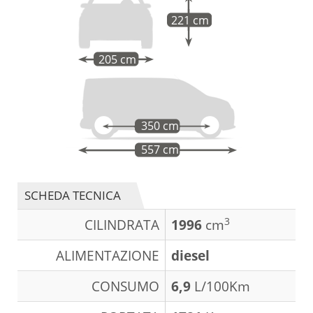
221 cm
205 cm
350 cm
557 cm
SCHEDA TECNICA
3
CILINDRATA
1996
cm
ALIMENTAZIONE
diesel
CONSUMO
6,9
L/100Km