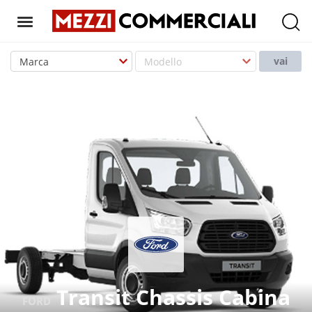
T
o
vai
g
g
l
e
n
a
v
i
g
a
t
i
o
Transit Chassis Cabina
FORD
n