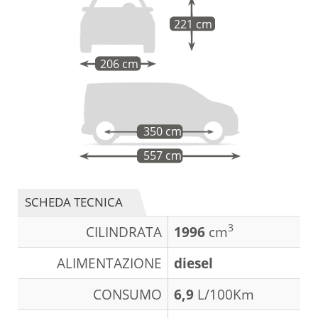
221 cm
206 cm
350 cm
557 cm
SCHEDA TECNICA
3
CILINDRATA
1996
cm
ALIMENTAZIONE
diesel
CONSUMO
6,9
L/100Km