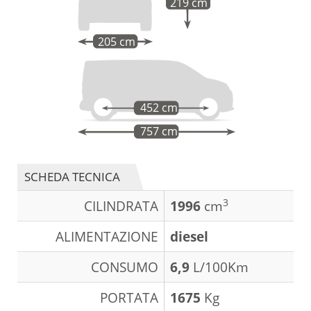
219 cm
205 cm
452 cm
757 cm
SCHEDA TECNICA
3
CILINDRATA
1996
cm
ALIMENTAZIONE
diesel
CONSUMO
6,9
L/100Km
PORTATA
1675
Kg