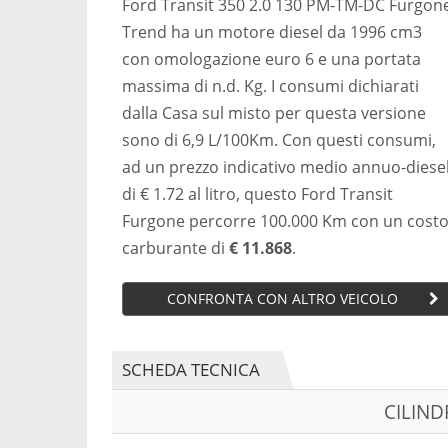
Ford Transit 350 2.0 130 PM-TM-DC Furgon
Trend ha un motore diesel da 1996 cm3
con omologazione euro 6 e una portata
massima di n.d. Kg. I consumi dichiarati
dalla Casa sul misto per questa versione
sono di 6,9 L/100Km. Con questi consumi,
ad un prezzo indicativo medio annuo-diese
di € 1.72 al litro, questo Ford Transit
Furgone percorre 100.000 Km con un cost
carburante di
€ 11.868
.
CONFRONTA CON ALTRO VEICOLO
SCHEDA TECNICA
CILIN