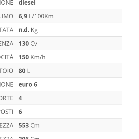
IONE
diesel
SUMO
6,9
L/100Km
TATA
n.d.
Kg
ENZA
130
Cv
CITÀ
150
Km/h
TOIO
80
L
IONE
euro 6
ORTE
4
POSTI
6
EZZA
553
Cm
EZZA
206
Cm