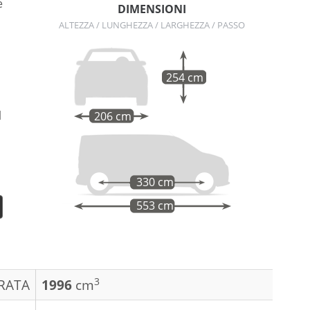
e
DIMENSIONI
ALTEZZA / LUNGHEZZA / LARGHEZZA / PASSO
254 cm
l
206 cm
o
330 cm
553 cm
3
DRATA
1996
cm