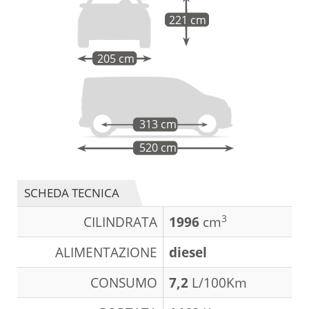
221 cm
205 cm
313 cm
520 cm
SCHEDA TECNICA
3
CILINDRATA
1996
cm
ALIMENTAZIONE
diesel
CONSUMO
7,2
L/100Km