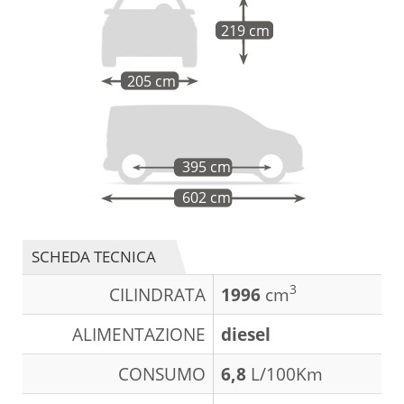
219 cm
205 cm
395 cm
602 cm
SCHEDA TECNICA
3
CILINDRATA
1996
cm
ALIMENTAZIONE
diesel
CONSUMO
6,8
L/100Km