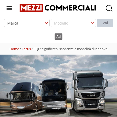
T
o
vai
g
g
l
e
Home
Focus
CQC: significato, scadenze e modalità di rinnovo
n
a
v
i
g
a
t
i
o
n