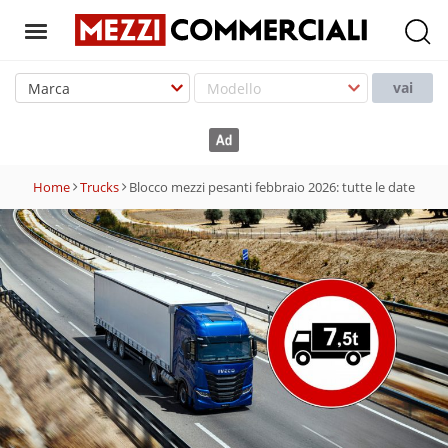
T
o
vai
g
g
l
e
Home
Trucks
Blocco mezzi pesanti febbraio 2026: tutte le date
n
a
v
i
g
a
t
i
o
n