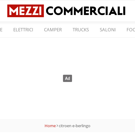
E
ELETTRICI
CAMPER
TRUCKS
SALONI
FO
Home
citroen e-berlingo