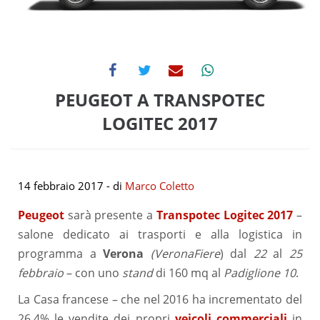
PEUGEOT A TRANSPOTEC
LOGITEC 2017
14 febbraio 2017
- di
Marco Coletto
Peugeot
sarà presente a
Transpotec Logitec 2017
–
salone dedicato ai trasporti e alla logistica in
programma a
Verona
(VeronaFiere
) dal
22
al
25
febbraio
– con uno
stand
di 160 mq al
Padiglione 10
.
La Casa francese – che nel 2016 ha incrementato del
26,4% le vendite dei propri
veicoli commerciali
in