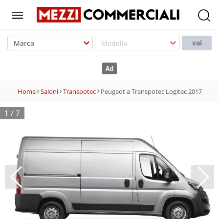
T
o
vai
g
g
l
e
Home
Saloni
Transpotec
Peugeot a Transpotec Logitec 2017
n
a
1
/
7
v
i
g
a
t
i
o
n