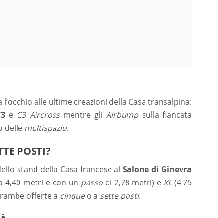
a l’occhio alle ultime creazioni della Casa transalpina:
C3
e
C3 Aircross
mentre gli
Airbump
sulla fiancata
o delle
multispazio
.
TTE POSTI?
ello stand della Casa francese al
Salone di Ginevra
a 4,40 metri e con un
passo
di 2,78 metri) e
XL
(4,75
ntrambe offerte a
cinque
o a
sette posti
.