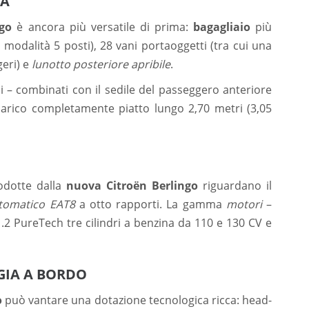
TÀ
ngo
è ancora più versatile di prima:
bagagliaio
più
n modalità 5 posti), 28 vani portaoggetti (tra cui una
geri) e
lunotto posteriore apribile
.
ili – combinati con il sedile del passeggero anteriore
 carico completamente piatto lungo 2,70 metri (3,05
odotte dalla
nuova Citroën Berlingo
riguardano il
tomatico EAT8
a otto rapporti. La gamma
motori
–
2 PureTech tre cilindri a benzina da 110 e 130 CV e
GIA A BORDO
o
può vantare una dotazione tecnologica ricca: head-