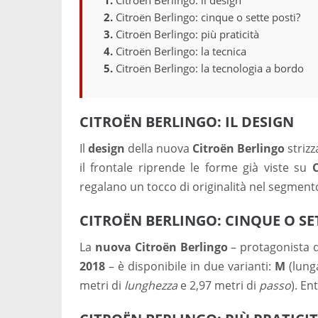
Citroën Berlingo: cinque o sette posti?
Citroën Berlingo: più praticità
Citroën Berlingo: la tecnica
Citroën Berlingo: la tecnologia a bordo
CITROËN BERLINGO: IL DESIGN
Il
design
della nuova
Citroën Berlingo
strizz
il frontale riprende le forme già viste su
regalano un tocco di originalità nel segment
CITROËN BERLINGO: CINQUE O SE
La
nuova Citroën Berlingo
– protagonista d
2018
– è disponibile in due varianti:
M
(lung
metri di
lunghezza
e 2,97 metri di
passo
). E