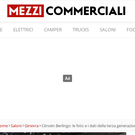
E
ELETTRICI
CAMPER
TRUCKS
SALONI
FO
ome
Saloni
Ginevra
Citroën Berlingo: le foto e i dati della terza generazi