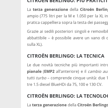
CITROËN BERLINGO: PIÙ PRATICI
La
terza generazione
della
Citroën Berli
ampio (775 litri per la M e 1.050 per la XL i
pratica cappelliera sopra la testa dei passeg
Grazie ai sedili posteriori singoli e removib
abbattibile – è possibile avere un vano di
sulla XL).
CITROËN BERLINGO: LA TECNICA
Le due novità tecniche più importanti intr
pianale
(
EMP2
all’anteriore) e il
cambio au
tutti
turbo
– comprende cinque unità: due 1.
tre 1.5 diesel BlueHDi da 75, 100 e 130 CV.
CITROËN BERLINGO: LA TECNOLO
La
terza generazione
della
Citroën Berling