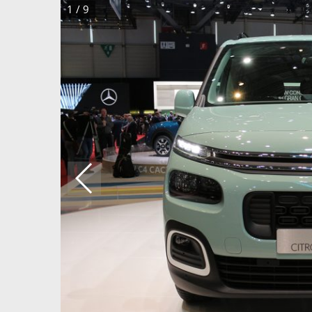
1
/
9