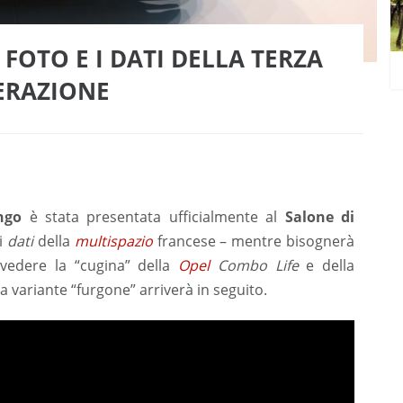
 FOTO E I DATI DELLA TERZA
ERAZIONE
ngo
è stata presentata ufficialmente al
Salone di
i
dati
della
multispazio
francese – mentre bisognerà
vedere la “cugina” della
Opel
Combo Life
e della
a variante “furgone” arriverà in seguito.