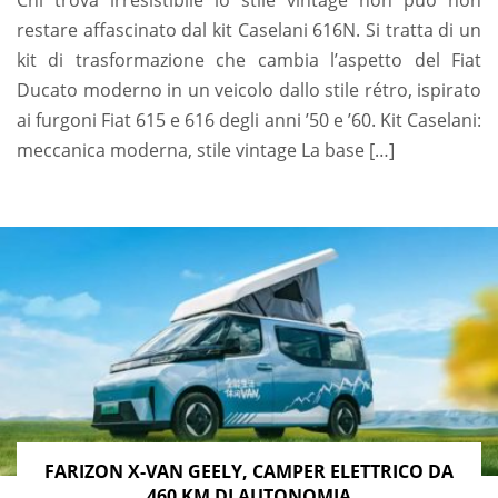
Chi trova irresistibile lo stile vintage non può non
restare affascinato dal kit Caselani 616N. Si tratta di un
kit di trasformazione che cambia l’aspetto del Fiat
Ducato moderno in un veicolo dallo stile rétro, ispirato
ai furgoni Fiat 615 e 616 degli anni ’50 e ’60. Kit Caselani:
meccanica moderna, stile vintage La base […]
FARIZON X-VAN GEELY, CAMPER ELETTRICO DA
460 KM DI AUTONOMIA