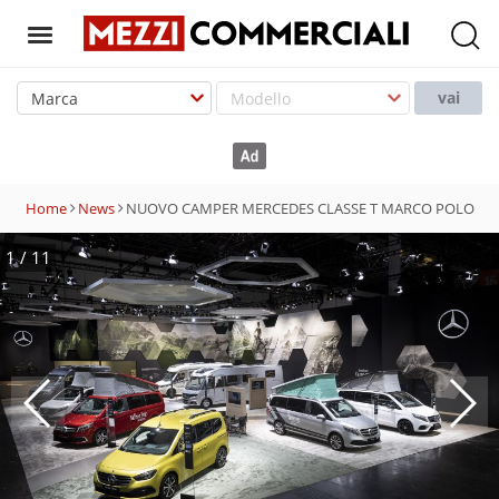
T
o
vai
g
g
l
e
Home
News
NUOVO CAMPER MERCEDES CLASSE T MARCO POLO
n
a
1
/
11
v
i
g
a
t
i
o
n