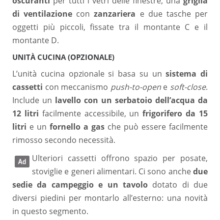
oscuranti
per tutti i vetri delle finestre, una
griglia
di ventilazione
con
zanzariera
e due tasche per
oggetti più piccoli, fissate tra il montante C e il
montante D.
UNITÀ CUCINA (OPZIONALE)
L’unità cucina opzionale si basa su un
sistema di
cassetti
con meccanismo
push-to-open
e
soft-close
.
Include un
lavello con un serbatoio dell’acqua da
12 litri
facilmente accessibile, un
frigorifero da 15
litri
e un
fornello a gas
che può essere facilmente
rimosso secondo necessità.
Ulteriori cassetti offrono spazio per posate,
stoviglie e generi alimentari. Ci sono anche
due
sedie da campeggio e un tavolo
dotato di due
diversi piedini per montarlo all’esterno: una novità
in questo segmento.