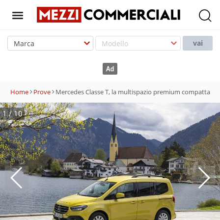
T
o
vai
g
g
l
e
Home
Prove
Mercedes Classe T, la multispazio premium compatta
n
a
1
/
10
v
i
g
a
t
i
o
n