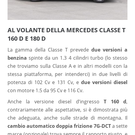
AL VOLANTE DELLA MERCEDES CLASSE T
160 D E 180 D
La gamma della Classe T prevede
due versioni a
benzina
spinte da un 1.3 4 cilindri turbo (lo stesso
che troviamo sulla Classe A e in altri modelli con la
stessa piattaforma, per intenderci) in due livelli di
potenza di 102 Cv e 131 Cv, e
due versioni diesel
con motore 1.5 da 95 Cv e 116 Cv.
Anche la versione diesel d’ingresso
T 160 d
,
contrariamente alle aspettative, si è dimostrata più
che adeguata, anche sulle strade di montagna. Il
cambio automatico doppia frizione 7G-DCT
a sette
marce (opzionale) trova sempre il rapporto giusto, e