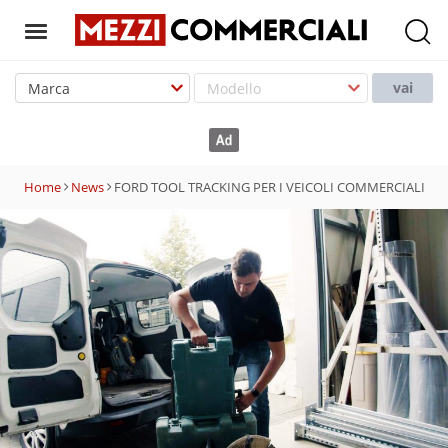
T
o
vai
g
g
l
e
Home
News
FORD TOOL TRACKING PER I VEICOLI COMMERCIALI
n
a
v
i
g
a
t
i
o
n