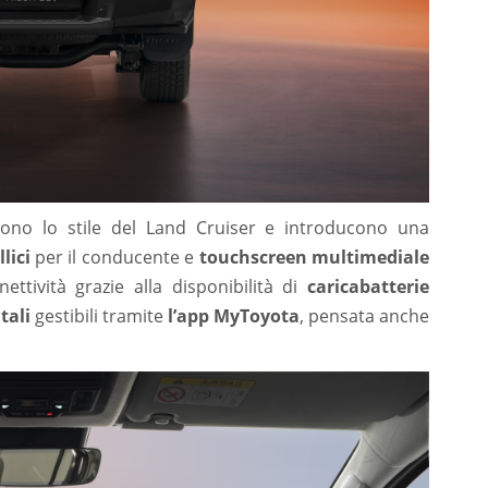
ndono lo stile del Land Cruiser e introducono una
lici
per il conducente e
touchscreen multimediale
ettività grazie alla disponibilità di
caricabatterie
tali
gestibili tramite
l’app MyToyota
, pensata anche