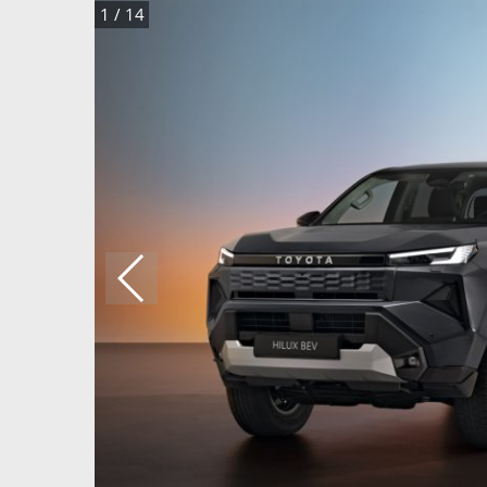
1
/
14