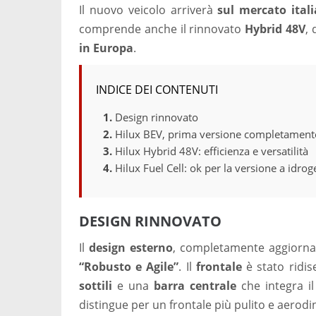
Il nuovo veicolo arriverà
sul mercato ital
comprende anche il rinnovato
Hybrid 48V
, 
in Europa
.
INDICE DEI CONTENUTI
Design rinnovato
Hilux BEV, prima versione completamente
Hilux Hybrid 48V: efficienza e versatilità
Hilux Fuel Cell: ok per la versione a idro
DESIGN RINNOVATO
Il
design esterno
, completamente aggiornat
“Robusto e Agile”
. Il
frontale
è stato ridi
sottili
e una
barra centrale
che integra i
distingue per un frontale più pulito e aerodi