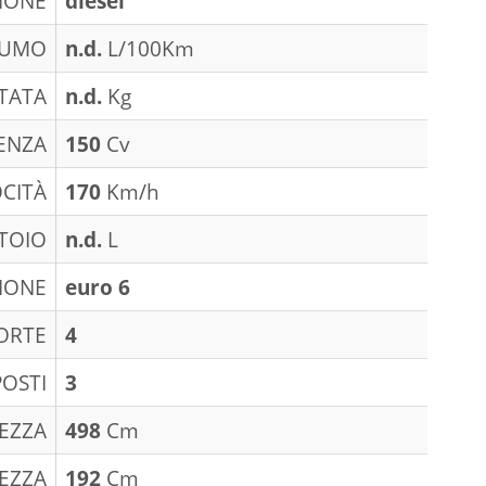
IONE
diesel
SUMO
n.d.
L/100Km
TATA
n.d.
Kg
ENZA
150
Cv
CITÀ
170
Km/h
TOIO
n.d.
L
IONE
euro 6
ORTE
4
POSTI
3
EZZA
498
Cm
EZZA
192
Cm