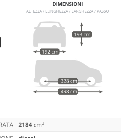
DIMENSIONI
ALTEZZA / LUNGHEZZA / LARGHEZZA / PASSO
193 cm
192 cm
328 cm
498 cm
3
DRATA
2184
cm