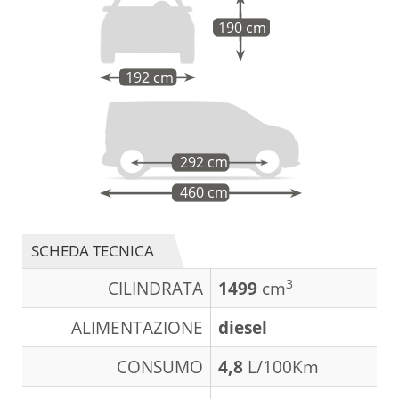
190 cm
192 cm
292 cm
460 cm
SCHEDA TECNICA
3
CILINDRATA
1499
cm
ALIMENTAZIONE
diesel
CONSUMO
4,8
L/100Km