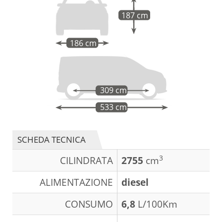
187 cm
186 cm
309 cm
533 cm
SCHEDA TECNICA
3
CILINDRATA
2755
cm
ALIMENTAZIONE
diesel
CONSUMO
6,8
L/100Km