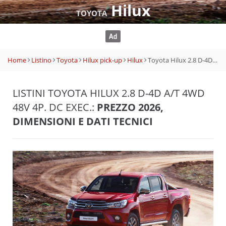
Hilux
TOYOTA
Home
Listino
Toyota
Hilux pick-up
Hilux
Toyota Hilux 2.8 D-4D A/T 4WD 48V 4p. DC Exec.
LISTINI TOYOTA HILUX 2.8 D-4D A/T 4WD
48V 4P. DC EXEC.:
PREZZO 2026,
DIMENSIONI E DATI TECNICI