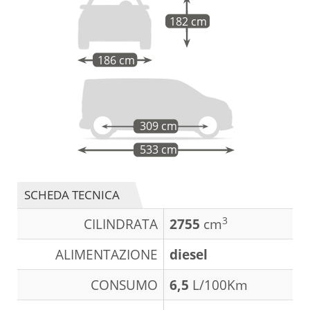
182 cm
186 cm
309 cm
533 cm
SCHEDA TECNICA
3
CILINDRATA
2755
cm
ALIMENTAZIONE
diesel
CONSUMO
6,5
L/100Km