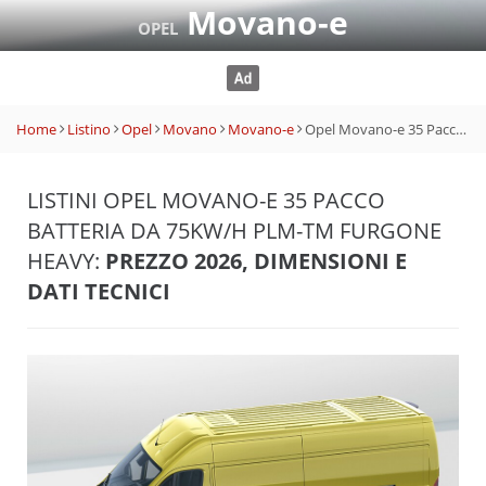
Movano-e
OPEL
Home
Listino
Opel
Movano
Movano-e
Opel Movano-e 35 Pacco batteria da 75kW/h PLM-TM Furgone Heavy
LISTINI OPEL MOVANO-E 35 PACCO
BATTERIA DA 75KW/H PLM-TM FURGONE
HEAVY:
PREZZO 2026, DIMENSIONI E
DATI TECNICI