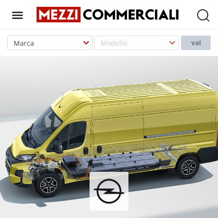
T
o
vai
g
g
l
e
n
a
v
i
g
a
t
i
o
n