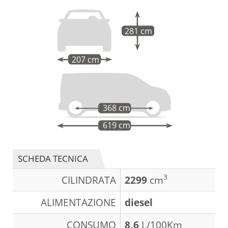
281 cm
207 cm
368 cm
619 cm
SCHEDA TECNICA
3
CILINDRATA
2299
cm
ALIMENTAZIONE
diesel
CONSUMO
8,6
L/100Km