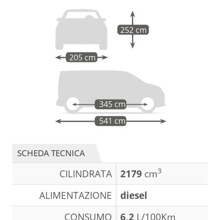
252 cm
205 cm
345 cm
541 cm
SCHEDA TECNICA
3
CILINDRATA
2179
cm
ALIMENTAZIONE
diesel
CONSUMO
6,2
L/100Km