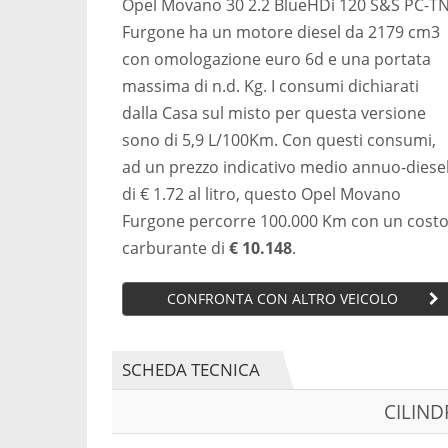
Opel Movano 30 2.2 BlueHDi 120 S&S PC-T
Furgone ha un motore diesel da 2179 cm3
con omologazione euro 6d e una portata
massima di n.d. Kg. I consumi dichiarati
dalla Casa sul misto per questa versione
sono di 5,9 L/100Km. Con questi consumi,
ad un prezzo indicativo medio annuo-diese
di € 1.72 al litro, questo Opel Movano
Furgone percorre 100.000 Km con un cost
carburante di
€ 10.148
.
CONFRONTA CON ALTRO VEICOLO
SCHEDA TECNICA
CILIN