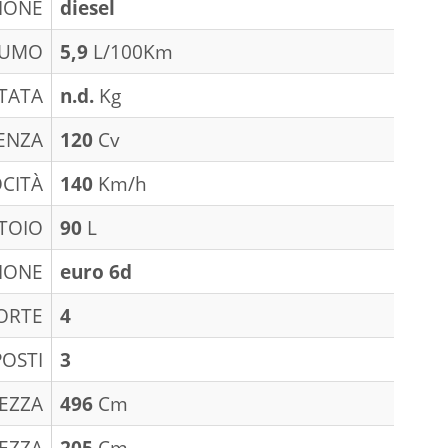
IONE
diesel
SUMO
5,9
L/100Km
TATA
n.d.
Kg
ENZA
120
Cv
CITÀ
140
Km/h
TOIO
90
L
IONE
euro 6d
ORTE
4
POSTI
3
EZZA
496
Cm
EZZA
205
Cm