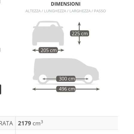
N
DIMENSIONI
ALTEZZA / LUNGHEZZA / LARGHEZZA / PASSO
225 cm
l
205 cm
o
300 cm
496 cm
3
DRATA
2179
cm