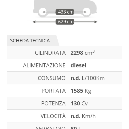
433 cm
629 cm
SCHEDA TECNICA
3
CILINDRATA
2298
cm
ALIMENTAZIONE
diesel
CONSUMO
n.d.
L/100Km
PORTATA
1585
Kg
POTENZA
130
Cv
VELOCITÀ
n.d.
Km/h
SERBATOIO
80
L