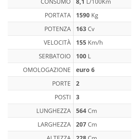
CONSUMO
8,1
L/100Km
PORTATA
1590
Kg
POTENZA
163
Cv
VELOCITÀ
155
Km/h
SERBATOIO
100
L
OMOLOGAZIONE
euro 6
PORTE
2
POSTI
3
LUNGHEZZA
564
Cm
LARGHEZZA
207
Cm
ALTEZZA
228
Cm