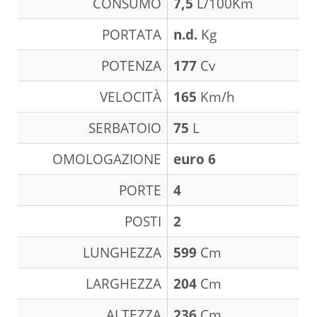
CONSUMO
7,5
L/100Km
PORTATA
n.d.
Kg
POTENZA
177
Cv
VELOCITÀ
165
Km/h
SERBATOIO
75
L
OMOLOGAZIONE
euro 6
PORTE
4
POSTI
2
LUNGHEZZA
599
Cm
LARGHEZZA
204
Cm
ALTEZZA
236
Cm