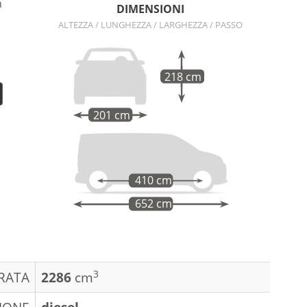
n
DIMENSIONI
ALTEZZA / LUNGHEZZA / LARGHEZZA / PASSO
218 cm
201 cm
410 cm
652 cm
3
DRATA
2286
cm