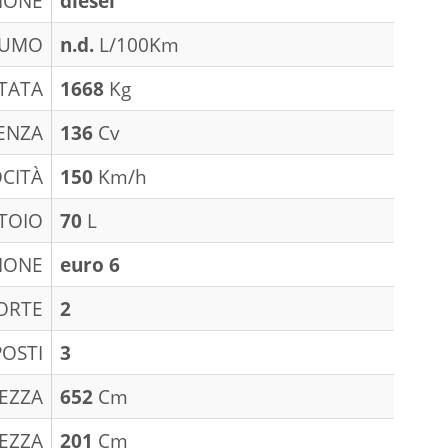
IONE
diesel
SUMO
n.d.
L/100Km
TATA
1668
Kg
ENZA
136
Cv
CITÀ
150
Km/h
TOIO
70
L
IONE
euro 6
ORTE
2
POSTI
3
EZZA
652
Cm
EZZA
201
Cm